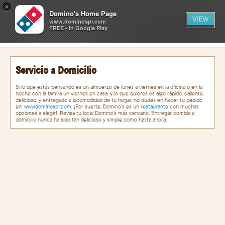
0
×
artículos
0
Domino's Home Page
CARRITO
en
VIEW
el
www.dominospr.com
carrito
FREE - In Google Play
INICIAR SESIÓN
Servicio a Domicilio
Si lo que estás pensando es un almuerzo de lunes a viernes en la oficina o en la
noche con la familia un viernes en casa, y lo que quieres es algo rápido, caliente,
delicioso, y entregado a lacomodidad de tu hogar, no dudes en hacer tu pedido
en:
www.dominospr.com
. ¡Por suerte, Domino’s es un
restaurante
con muchas
opciones a elegir!. Revisa tu local Domino´s más cercano. Entregar comida a
domicilio nunca ha sido tan delicioso y simple como hasta ahora.