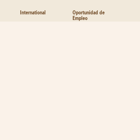
International
Oportunidad de
Empleo
Contáctanos
Sobre la Pizza
Localidades